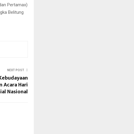
dan Pertamax)
gka Belitung
NEXT POST
 Kebudayaan
n Acara Hari
al Nasional