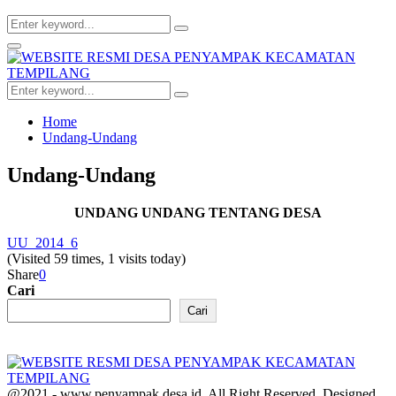
Search
Search
for:
Facebook
Twitter
Youtube
Primary
Menu
Search
Search
for:
Home
Undang-Undang
Undang-Undang
UNDANG UNDANG TENTANG DESA
UU_2014_6
(Visited 59 times, 1 visits today)
Share
0
Cari
Cari
@2021 - www.penyampak.desa.id. All Right Reserved. Designed