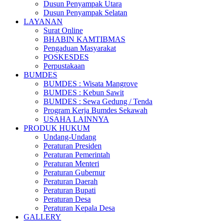
Dusun Penyampak Utara
Dusun Penyampak Selatan
LAYANAN
Surat Online
BHABIN KAMTIBMAS
Pengaduan Masyarakat
POSKESDES
Perpustakaan
BUMDES
BUMDES : Wisata Mangrove
BUMDES : Kebun Sawit
BUMDES : Sewa Gedung / Tenda
Program Kerja Bumdes Sekawah
USAHA LAINNYA
PRODUK HUKUM
Undang-Undang
Peraturan Presiden
Peraturan Pemerintah
Peraturan Menteri
Peraturan Gubernur
Peraturan Daerah
Peraturan Bupati
Peraturan Desa
Peraturan Kepala Desa
GALLERY