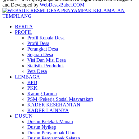
and Developed by
WebDesa-Babel.COM
Facebook
Twitter
Youtube
BERITA
PROFIL
Profil Kepala Desa
Profil Desa
Perangkat Desa
Sejarah Desa
Visi Dan Misi Desa
Statistik Penduduk
Peta Desa
LEMBAGA
BPD
PKK
Karang Taruna
PSM (Pekerja Sosial Masyarakat)
KADER KESEHANTAN
KADER LAINNYA
DUSUN
Dusun Kelekak Manau
Dusun Nyikep
Dusun Penyampak Utara
Dusun Penyampak Selatan