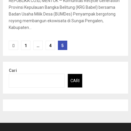
REPUBLIKA.CO.ID, MENTOK — Komunitas Recycle Generation
Provinsi Kepulauan Bangka Belitung (KRG Babel) bersama
Badan Usaha Milik Desa (BUMDes) Penyampak bergotong
royong membangun ekowisata di Sungai Pengalen,
Kabupaten...
1
…
4
5
Cari
CARI